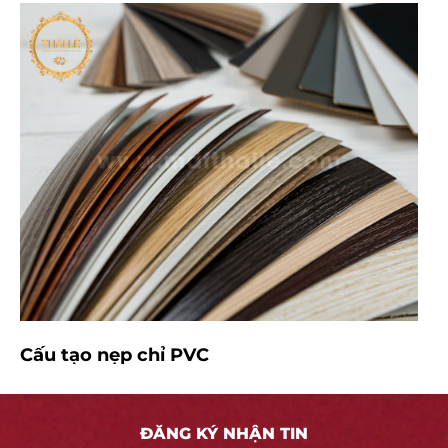
Cấu tạo nẹp chỉ PVC
Nẹp chỉ Melamine được cấu tạo từ bốn lớp chính:
Lớp Nền: Thường làm từ nhựa PVC hoặc ABS,
ĐĂNG KÝ NHẬN TIN