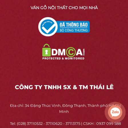
VÁN GỖ NỘI THẤT CHO MỌI NHÀ
CÔNG TY TNHH SX & TM THÁI LÊ
Địa chỉ: 34 Đặng Thúc Vịnh, Đông Thạnh, Thành phố Hồ Chí
Minh
Ứng dụng của nẹp chỉ PVC
Tel: (028) 37110532 - 37110620 - 37113175 | CSKH : 0937 099 588